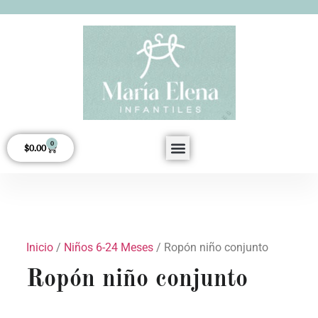
0
$
0.00
Acerca de Nosotros
Inicio
/
Niños 6-24 Meses
/ Ropón niño conjunto
Ropón niño conjunto