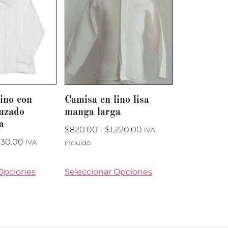
ino con
Camisa en lino lisa
ruzado
manga larga
a
$
820.00
-
$
1,220.00
IVA
330.00
IVA
incluido
 Opciones
Seleccionar Opciones