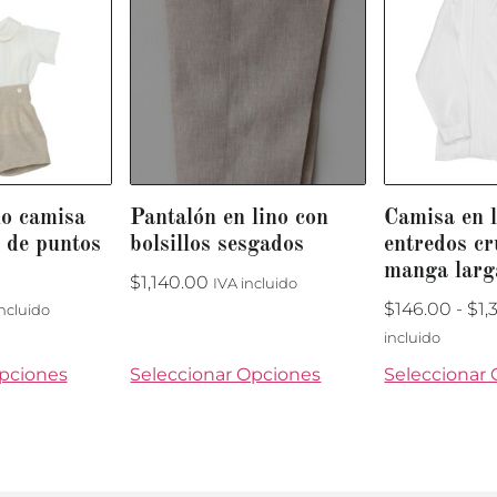
no camisa
Pantalón en lino con
Camisa en l
 de puntos
bolsillos sesgados
entredos c
manga larg
$
1,140.00
IVA incluido
$
146.00
-
$
1,
incluido
incluido
Opciones
Seleccionar Opciones
Seleccionar