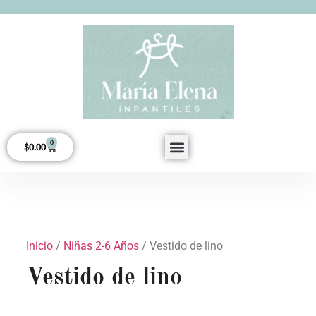
0
$
0.00
Acerca de Nosotros
Inicio
/
Niñas 2-6 Años
/ Vestido de lino
Vestido de lino