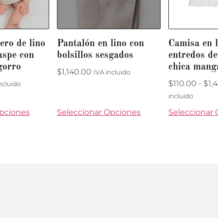
ro de lino
Pantalón en lino con
Camisa en l
aspe con
bolsillos sesgados
entredos de
gorro
chica mang
$
1,140.00
IVA incluido
$
110.00
-
$
1,
ncluido
incluido
Opciones
Seleccionar Opciones
Seleccionar