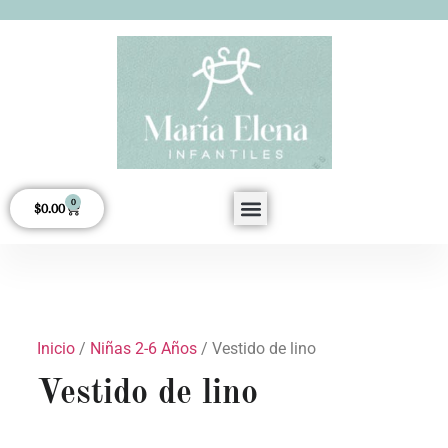
0
$
0.00
Acerca de Nosotros
Inicio
/
Niñas 2-6 Años
/ Vestido de lino
Vestido de lino